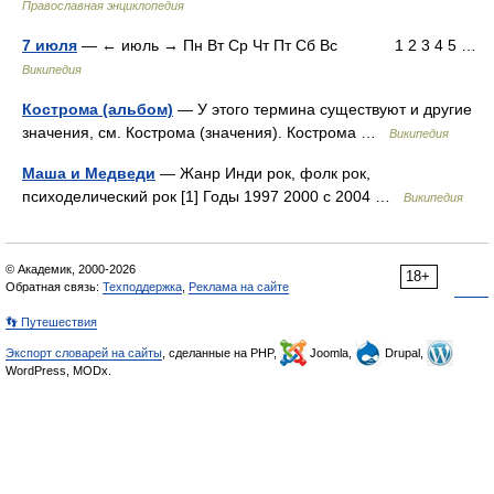
Православная энциклопедия
7 июля
— ← июль → Пн Вт Ср Чт Пт Сб Вс 1 2 3 4 5 …
Википедия
Кострома (альбом)
— У этого термина существуют и другие
значения, см. Кострома (значения). Кострома …
Википедия
Маша и Медведи
— Жанр Инди рок, фолк рок,
психоделический рок [1] Годы 1997 2000 с 2004 …
Википедия
© Академик, 2000-2026
18+
Обратная связь:
Техподдержка
,
Реклама на сайте
👣 Путешествия
Экспорт словарей на сайты
, сделанные на PHP,
Joomla,
Drupal,
WordPress, MODx.