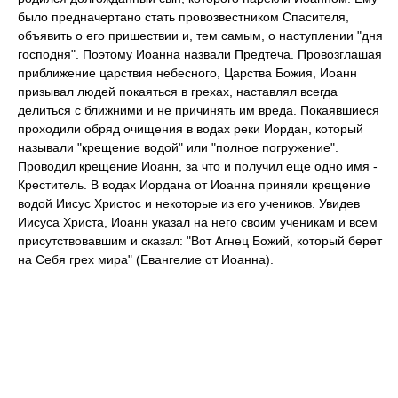
было предначертано стать провозвестником Спасителя,
объявить о его пришествии и, тем самым, о наступлении "дня
господня". Поэтому Иоанна назвали Предтеча. Провозглашая
приближение царствия небесного, Царства Божия, Иоанн
призывал людей покаяться в грехах, наставлял всегда
делиться с ближними и не причинять им вреда. Покаявшиеся
проходили обряд очищения в водах реки Иордан, который
называли "крещение водой" или "полное погружение".
Проводил крещение Иоанн, за что и получил еще одно имя -
Креститель. В водах Иордана от Иоанна приняли крещение
водой Иисус Христос и некоторые из его учеников. Увидев
Иисуса Христа, Иоанн указал на него своим ученикам и всем
присутствовавшим и сказал: "Вот Агнец Божий, который берет
на Себя грех мира" (Евангелие от Иоанна).