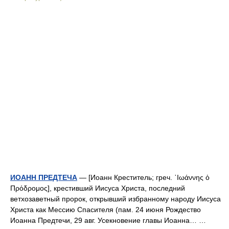
ИОАНН ПРЕДТЕЧА
— [Иоанн Креститель; греч. ᾿Ιωάννης ὁ
Πρόδρομος], крестивший Иисуса Христа, последний
ветхозаветный пророк, открывший избранному народу Иисуса
Христа как Мессию Спасителя (пам. 24 июня Рождество
Иоанна Предтечи, 29 авг. Усекновение главы Иоанна… …