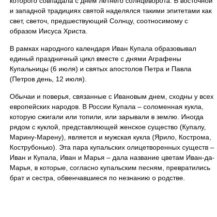
которого совпадала с днем летнего солнцеворота. В восточной
и западной традициях святой наделялся такими эпитетами как
свет, светоч, предшествующий Солнцу, соотносимому с
образом Иисуса Христа.
В рамках народного календаря Иван Купала образовывал
единый праздничный цикл вместе с днями Аграфены
Купальницы (6 июля) и святых апостолов Петра и Павла
(Петров день, 12 июля).
Обычаи и поверья, связанные с Ивановым днем, сходны у всех
европейских народов. В России Купала – соломенная кукла,
которую сжигали или топили, или зарывали в землю. Иногда
рядом с куклой, представляющей женское существо (Купалу,
Марину-Марену), является и мужская кукла (Ярило, Кострома,
Кострубонько). Эта пара купальских олицетворенных существ –
Иван и Купала, Иван и Марья – дала название цветам Иван-да-
Марья, в которые, согласно купальским песням, превратились
брат и сестра, обвенчавшиеся по незнанию о родстве.