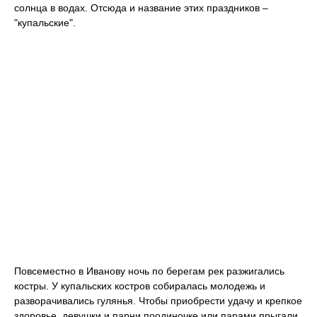
солнца в водах. Отсюда и название этих праздников –
"купальские".
Повсеместно в Иванову ночь по берегам рек разжигались
костры. У купальских костров собиралась молодежь и
разворачивались гулянья. Чтобы приобрести удачу и крепкое
здоровье, девушки и парни поодиночке или парами прыгали