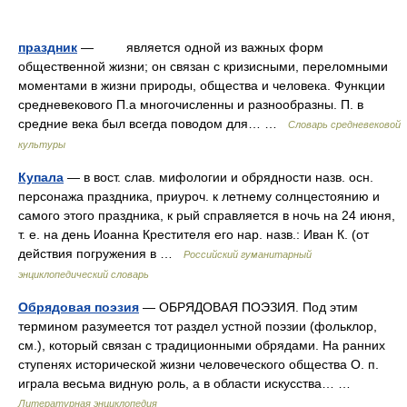
праздник
— является одной из важных форм
общественной жизни; он связан с кризисными, переломными
моментами в жизни природы, общества и человека. Функции
средневекового П.а многочисленны и разнообразны. П. в
средние века был всегда поводом для… …
Словарь средневековой
культуры
Купала
— в вост. слав. мифологии и обрядности назв. осн.
персонажа праздника, приуроч. к летнему солнцестоянию и
самого этого праздника, к рый справляется в ночь на 24 июня,
т. е. на день Иоанна Крестителя его нар. назв.: Иван К. (от
действия погружения в …
Российский гуманитарный
энциклопедический словарь
Обрядовая поэзия
— ОБРЯДОВАЯ ПОЭЗИЯ. Под этим
термином разумеется тот раздел устной поэзии (фольклор,
см.), который связан с традиционными обрядами. На ранних
ступенях исторической жизни человеческого общества О. п.
играла весьма видную роль, а в области искусства… …
Литературная энциклопедия